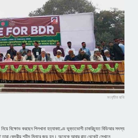
সংগৃহীত ছবি
থান নিয়ে বিক্ষোভ করছেন পিলখানা হত্যাকাণ্ডে ভুক্তভোগী চাকরিচ্যুত বিডিআর সদস্য
তারা কেন্দ্রীয় শহীদ মিনারে জড় হন। অনেকে আবার রাত থেকেই সেখানে