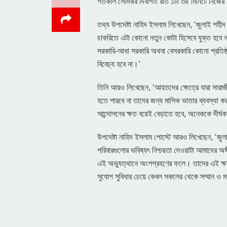
গতকাল সোমবার দিবাগত রাত ১টা ৩৪ মিনিটে নিজে
তথ্য উপদেষ্টা নাহিদ ইসলাম লিখেছেন, ‘জুলাই শহী
চাকরিতে এটা কোনো নতুন কোটা হিসেবে যুক্ত হবে ন
সরকারি-আধা সরকারি অথবা বেসরকারি কোনো প্রতিষ্ঠ
বিবেচ্য হবে না।’
তিনি আরও লিখেছেন, ‘আহতদের ক্ষেত্রে যারা সারাজী
হতে পারবে না তাদের জন্য মাসিক ভাতার ব্যবস্থ
আন্দোলনের ক্ষত বয়েই বেড়াতে হবে, অনেককে দীর্ঘক
উপদেষ্টা নাহিদ ইসলাম পোস্টে আরও লিখেছেন, ‘জুল
পরিবারগুলোর ভবিষ্যৎ নিশ্চয়তা দেওয়াটা আমাদের অঙ্
এই অভ্যুত্থানে অংশগ্রহণের ফলে। তাদের এই ক্
সুযোগ সুবিধার চেয়ে কেবল সকলের থেকে সম্মান ও মর্