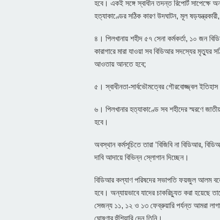
হবে। একই সঙ্গে স্বাধীন তদন্ত রিপোর্ট সাপেক্ষে অ
হত্যাকাণ্ডের সঠিক কারণ উদঘাটন, মূল ষড়যন্ত্রকার
৪। পিলখানায় শহীদ ৫৭ সেনা কর্মকর্তা, ১০ জন বি
কারাগারে মারা যাওয়া সব বিডিআর সদস্যের মৃত্যুর স
আওতায় আনতে হবে;
৫। স্বাধীনতা-সার্বভৌমত্বের গৌরবোজ্জ্বল ইতিহাস
৬। পিলখানার হত্যাকাণ্ডে সব শহীদের স্মরণে জাতী
হবে।
অবস্থান কর্মসূচিতে তারা ‘বিজিবি না বিডিআর, বিডি
দাবি আদায়ে বিভিন্ন স্লোগান দিচ্ছেন।
বিডিআর কল্যাণ পরিষদের সভাপতি ফয়জুল আলম বলেন, 
হবে। অন্যায়ভাবে যাদের চাকরিচ্যুত করা হয়েছে ত
সেজন্য ১১, ১২ ও ১৩ ফেব্রুয়ারি পর্যন্ত আমরা লা
ঘোষণার হুঁশিয়ারি দেন তিনি।