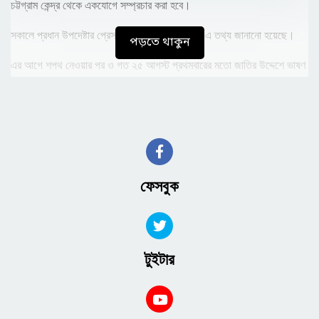
চট্টগ্রাম কেন্দ্র থেকে একযোগে সম্প্রচার করা হবে।
সকালে প্রধান উপদেষ্টার প্রেস উইং থেকে গণমাধ্যমকে এ তথ্য জানানো হয়েছে।
পড়তে থাকুন
এর আগে শপথ নেওয়ার পর ও গত ২৫ আগস্ট প্রথমবারের মতো জাতির উদ্দেশে ভাষণ
দেন প্রধান উপদেষ্টা। এরমধ্যে তিনি পাঁচ সেপ্টেম্বর দেশবাসীকে একটি বিশেষ বার্তা
দিয়েছিলেন।
পাঁচ আগস্ট শেখ হাসিনা প্রধানমন্ত্রীর পদ থেকে পদত্যাগের পর আট আগস্ট নোবেল
লরিয়েট ড. মুহাম্মদ ইউনূস অন্তর্বর্তী সরকারের প্রধান উপদেষ্টা হিসেবে শপথ নেন।
ফেসবুক
টুইটার