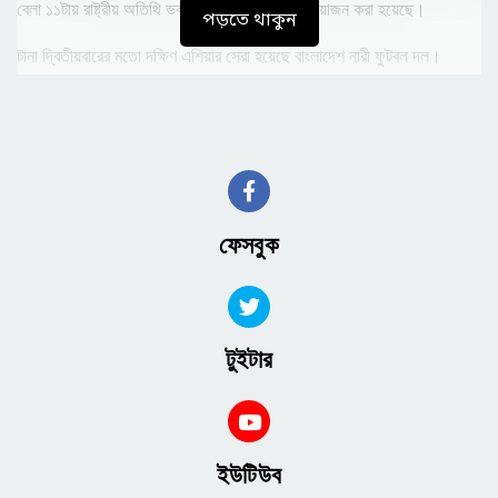
বেলা ১১টায় রাষ্ট্রীয় অতিথি ভবন যমুনায় এ সংবর্ধনার আয়োজন করা হয়েছে।
পড়তে থাকুন
টানা দ্বিতীয়বারের মতো দক্ষিণ এশিয়ার সেরা হয়েছে বাংলাদেশ নারী ফুটবল দল।
নেপালকে হারিয়ে নারী সাফ চ্যাম্পিয়নশিপের শিরোপা জিতে দেশে ফিরেছে সাবিনা-
ঋতুপর্ণারা। শিরোপাজয়ী নারী খেলোয়াড়দের সংবর্ধনা দেওয়ার ঘোষণা দিয়েছিলেন
অন্তর্বর্তীকালীন সরকারের প্রধান উপদেষ্টা ড. মুহাম্মদ ইউনূস। আগেই জানানো
হয়েছিল, শনিবার (২ নভেম্বর) সাফজয়ী দলকে সংবর্ধনা দেবেন প্রধান উপদেষ্টা।
ফেসবুক
টুইটার
ইউটিউব