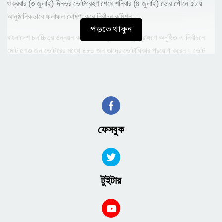
শুক্রবার (৩ জুলাই) দিনভর ভোটগ্রহণ শেষে শনিবার (৪ জুলাই) ভোর পৌনে ৫টায়
আনুষ্ঠানিকভাবে ফলাফল ঘোষণা করে নির্বাচন কমিশন।
পড়তে থাকুন
বাংলাদেশ চলচ্চিত্র উন্নয়ন করপোরেশন (বিএফডিসি) প্রাঙ্গণে অনুষ্ঠিত এ নির্বাচনে
মোট ৫৭৩ জন ভোটারের মধ্যে ৪৮০ জন তাদের ভোটাধিকার প্রয়োগ করেন। ভোট
গণনা শেষে ১৭টি ব্যালট বাতিল ঘোষণা করা হয় বলে জানায় নির্বাচন কমিশন।
ঘোষিত ফলাফলে সভাপতি পদে শিবা শানু পেয়েছেন ২৪৩ ভোট। তার প্রতিদ্বন্দ্বী
ফাইট ডিরেক্টর ও অভিনেতা আরমান পেয়েছেন ১৭৩ ভোট। অন্যদিকে সাধারণ
সম্পাদক পদে ২৩৭ ভোট পেয়ে জয়ী হয়েছেন জয় চৌধুরী। তার প্রতিদ্বন্দ্বী রুমানা
ইসলাম মুক্তি পেয়েছেন ১৭৯ ভোট।
ফেসবুক
শুক্রবার সকাল থেকে শান্তিপূর্ণ পরিবেশে ভোটগ্রহণ অনুষ্ঠিত হয়। ভোট শেষে সন্ধ্যায়
ব্যালট বাক্স সিলগালা করে গণনা শুরু করে নির্বাচন কমিশন। দীর্ঘ সময় ধরে ভোট গণনা
শেষে শনিবার ভোরে ফলাফল ঘোষণা করা হয়।
টুইটার
প্রধান নির্বাচন কমিশনার কামাল মো. কিবরিয়া লিপুর তত্ত্বাবধানে অনুষ্ঠিত এ নির্বাচনের
মাধ্যমে আগামী দুই বছরের জন্য বাংলাদেশ চলচ্চিত্র শিল্পী সমিতির নতুন নেতৃত্ব
পেলেন সভাপতি শিবা শানু ও সাধারণ সম্পাদক জয় চৌধুরী। নতুন কমিটির কাছে