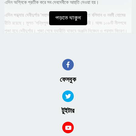
এদিন অগ্নিকে প্রতীক করে সব দেবদেবীকে আহুতি দেওয়া হয়।
এদিন সন্ধ্যায় দেবীদুর্গার ‘মহাআরতি’ করা হয়। মহানবমীতে বলিদান ও নবমী হোমের
পড়তে থাকুন
রীতি রয়েছে। মূলত ‘সন্ধিপূজা’ শেষ হলে শুরু হয় মহানবমী। আজ ১০৮টি নীলপদ্মে
পূজা হবে দেবীদুর্গার। পূজা শেষে যথারীতি থাকবে অঞ্জলি নিবেদন ও প্রসাদ বিতরণ।
মণ্ডপে মণ্ডপে প্রাণের উৎসবে ভক্তদের মাঝে বইবে বিষাদের সুর। এদিনেই সবচেয়ে
বেশি ভিড় হয়ে থাকে পূজামণ্ডপগুলোতে।
শ্রী শ্রী চন্ডী থেকে জানা যায়, এদিন দুর্গা রুদ্ররূপ (মা কালী) ধারণ করে মহিষাসুর এবং
তার তিন যোদ্ধা চন্ড, মুন্ড এবং রক্তবিজকে হত্যা করেন। নবমী তিথি শুরুই হয়
সন্ধিপূজা দিয়ে। সন্ধিপূজা হয় অষ্টমী তিথির শেষ ২৪ মিনিট ও নবমীর সূচনার প্রথম
ফেসবুক
২৪ মিনিট জুড়ে। মূলত দেবী চামুন্ডার পূজা হয় এই সময়ে। ১০৮টি মাটির প্রদীপ
জ্বালিয়ে ১০৮টি পদ্মফুল নিবেদন করা হয় দেবীর চরণে। আর ঠিক এই কারণে পূজার
মন্ত্রেও সেই বিশেষত্ব উল্লেখ করা হয়েছে। বুধবার মহাষষ্ঠীর মধ্য দিয়ে শুরু হওয়া
শারদীয় এ দুর্গোৎসবের শেষ হবে আগামীকাল রোববার বিজয়া দশমীতে প্রতিমা বিসর্জনের
টুইটার
মধ্য দিয়ে।
বিশুদ্ধ পঞ্জিকা অনুসারে, এবার মহানবমী ও দশমী পূজা একই দিন পড়েছে। মহানবমী
পূজা শেষে দশমী তিথি আরম্ভ হয়ে যাওয়ায় আজই দশমী পূজা সম্পন্ন হবে। সকাল