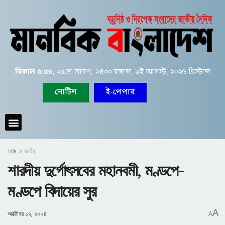
বিকাল ৫:৫৬
, ২৫শে শ্রাবণ, ১৪৩৩ বঙ্গাব্দ, ৯ই আগস্ট, ২০২৬ খ্রিস্টাব্দ
নোটিশ
ই-পেপার
হোম
জাতীয়
শারদীয় দুর্গোৎসবের মহানবমী, মণ্ডপে-
মণ্ডপে বিদায়ের সুর
A
অক্টোবর ১২, ২০২৪
A