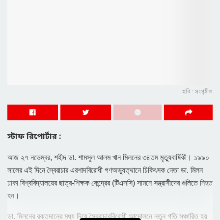
ছবি : সংগৃহীত
স্টাফ রিপোর্টার :
আজ ২৭ নভেম্বর, শহীদ ডা. শামসুল আলম খান মিলনের ৩৪তম মৃত্যুবার্ষিকী। ১৯৯০
সালের এই দিনে স্বৈরাচার এরশাদবিরোধী গণঅভ্যুত্থানে চিকিৎসক নেতা ডা. মিলন
ঢাকা বিশ্ববিদ্যালয়ের ছাত্র-শিক্ষক কেন্দ্রের (টিএসসি) সামনে সন্ত্রাসীদের গুলিতে নিহত
হন।
ডা. মিলনের রক্তদানের মধ্য দিয়ে স্বৈরাচারবিরোধী আন্দোলনে নতুন গতি সঞ্চারিত হয়