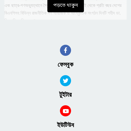
পড়তে থাকুন
এবং ছাত্র-গণঅভ্যুত্থানে স্বৈরশাসনের পতন ঘটে। সেই থেকে প্রতি বছর দেশের
বিএনপিসহ বিভিন্ন রাজনীতিক দল সামাজিক ও সাংস্কৃতিক সংগঠন দিনটি শহীদ ডা.
মিলন দিবস হিসেবে পালন করে আসছে।
ঢাকা মেডিকেলে শহীদ মিলন দিবসের শ্রদ্ধা শেষে বিএনপি স্থায়ী কমিটির সদস‍্য এ
জেড এম জাহিদ হোসেন বলেছেন, ৯০ ও ২৪ গনঅভ‍্যুথান থেকে সকল রাজনীতিকদের
শিক্ষা নিতে হবে। দেশের সার্বভৌমত্ব নিয়ে যারা খেলছে, ষড়যন্ত্র করছে তাদের মুখোশ
উন্মোচন করতে হবে বলে মন্তব্য করেন তিনি।
ফেসবুক
এসময় স্বাস্থ্য উপদেষ্টা বলেন শহীদ ডা. মিলন শাসকের বিরুদ্ধ কন্ঠ তুলেছেছিলেন।
যারা গনতন্ত্রের পক্ষে থাকবে তাদেরকে শ্রদ্ধা করি। এই আন্দোলন শিখিয়েছে স্বৈরাচার
নিপাত হবেই। নতুন করে কোন স্বৈরাচার মাথা তুলে দাড়াতে পারবে না বলেন স্বাস্থ্য
উপদেষ্টা।
টুইটার
ডা. শামসুল আলম খান মিলন ১৯৭৩ সালে সরকারি বিজ্ঞান কলেজ থেকে এসএসসি
১৯৭৫ সালে নটরডেম কলেজ থেকে এইচএসসি পাশ করেন। তারপর তিনি ঢাকা
মেডিকেল কলেজ থেকে (কে-৩৪)। ১৯৮৩ সালে এমবিবিএস ডিগ্রী লাভ করে ডাক্তারী
ইউটিউব
পেশায় যোগ দেন।