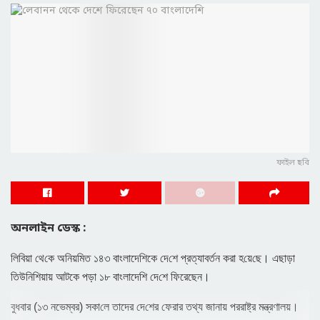
ফাইল ছবি
অনলাইন ডেস্ক :
লি‌বিয়া থে‌কে অনিয়মিত ১৪৩ বাংলাদেশিকে দে‌শে প্রত্যাবর্তন করা হ‌য়ে‌ছে। এছাড়া
তিউনিশিয়ায় আটকে পড়া ১৮ বাংলাদেশি দে‌শে ফিরেছেন।
বুধবার (১৩ নভেম্বর) সকা‌লে তাদের দে‌শের ফেরার তথ্য জানায় পররাষ্ট্র মন্ত্রণালয়।