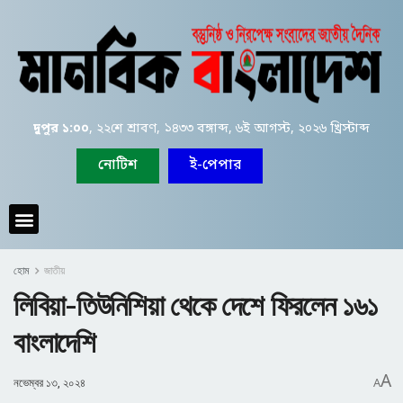
দুপুর ১:০০
, ২২শে শ্রাবণ, ১৪৩৩ বঙ্গাব্দ, ৬ই আগস্ট, ২০২৬ খ্রিস্টাব্দ
নোটিশ
ই-পেপার
হোম
জাতীয়
লি‌বিয়া-‌তিউ‌নি‌শিয়া থেকে দেশে ফিরলেন ১৬১
বাংলাদেশি
A
নভেম্বর ১৩, ২০২৪
A