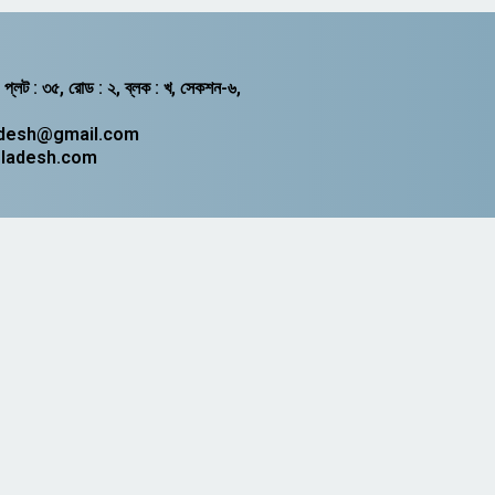
, প্লট : ৩৫, রোড : ২, ব্লক : খ, সেকশন-৬,
adesh@gmail.com
gladesh.com