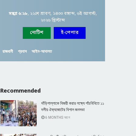
সন্ধ্যা ৬:২৮
, ২২শে শ্রাবণ, ১৪৩৩ বঙ্গাব্দ, ৬ই আগস্ট,
২০২৬ খ্রিস্টাব্দ
নোটিশ
ই-পেপার
রাজধানী
প্রবাস
আইন-আদালত
Recommended
দাঁড়িপাল্লাকে বিজয়ী করার লক্ষ্যে পাঁচবিবিতে ১১
দলীয় ঐক্যজোটের বিশাল জনসভা
6 MONTHS আগে