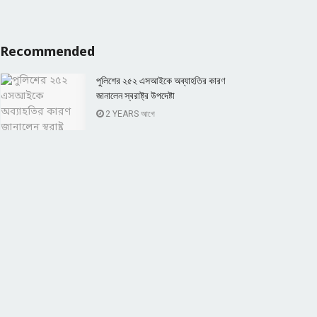
Recommended
পুলিশের ২৫২ এসআইকে অব্যাহতির কারণ
জানালেন স্বরাষ্ট্র উপদেষ্টা
2 YEARS আগে
বগুড়ায় বেগম জিয়া ও তারেক রহমানের পক্ষে
মনোনয়নপত্র সংগ্রহ
8 MONTHS আগে
Popular News
Connect with us