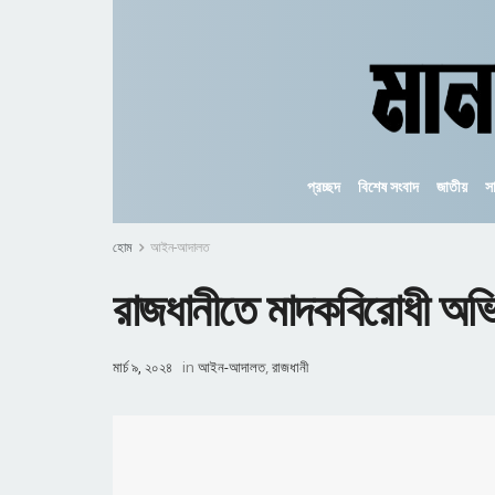
প্রচ্ছদ
বিশেষ সংবাদ
জাতীয়
স
হোম
আইন-আদালত
রাজধানীতে মাদকবিরোধী অভি
মার্চ ৯, ২০২৪
in
আইন-আদালত
,
রাজধানী