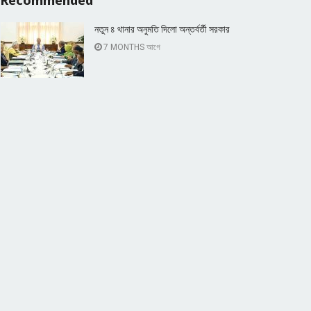
Recommended
নতুন ৪ থানার অনুমতি দিলো অন্তর্বর্তী সরকার
7 MONTHS আগে
গাইবান্ধায় ইউপি প্যানেল চেয়ারম্যানের বিরুদ্ধে
অতিরিক্ত ট্যাক্স আদায় ও সচিবকে হুমকির
অভিযোগ
7 MONTHS আগে
Popular News
Connect with us