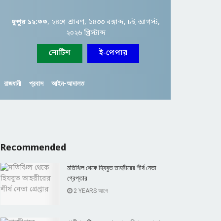
দুপুর ১২:৩৩
, ২৪শে শ্রাবণ, ১৪৩৩ বঙ্গাব্দ, ৮ই আগস্ট,
২০২৬ খ্রিস্টাব্দ
নোটিশ
ই-পেপার
রাজধানী
প্রবাস
আইন-আদালত
Recommended
মতিঝিল থেকে হিযবুত তাহরীরের শীর্ষ নেতা
গ্রেপ্তার
2 YEARS আগে