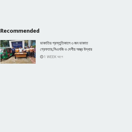
Recommended
ডাকাতির প্রস্তুতিকালে ৩ জন ডাকাত
গ্রেফতার,সিএনজি ও দেশীয় অস্ত্র উদ্ধার
1 WEEK আগে
নাচোলে ৪৬”তম জাতীয় বিজ্ঞান ও প্রযুক্তি
সপ্তাহের উদ্বোধন
2 YEARS আগে
Popular News