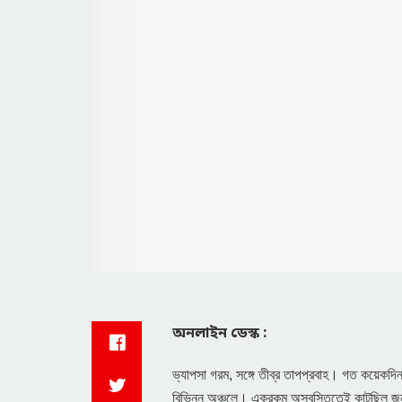
অনলাইন ডেস্ক :
ভ্যাপসা গরম, সঙ্গে তীব্র তাপপ্রবাহ। গত কয়েকদি
বিভিন্ন অঞ্চলে। একরকম অস্বস্তিতেই কাটছিল জনজী