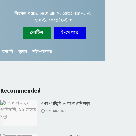
বিকাল ৩:৪৯
, ২৪শে শ্রাবণ, ১৪৩৩ বঙ্গাব্দ, ৮ই
আগস্ট, ২০২৬ খ্রিস্টাব্দ
নোটিশ
ই-পেপার
রাজধানী
প্রবাস
আইন-আদালত
Recommended
এখনও পানিবন্দী ১০ লাখের বেশি মানুষ
2 YEARS আগে