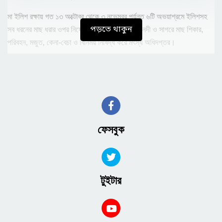
মা ইলিশ রক্ষায় গত ১৩ অক্টোবর থেকে ৩ নভেম্বর পর্যন্ত ৬টি অভয়াশ্রমে ইলিশসহ
পড়তে থাকুন
সব ধরনের মাছ ধরার ওপর নিষেধাজ্ঞা জারি হয়। এ সময় নদী ও সাগরে মাছ শিকার,
পরিবহন, মজুত, কেনা-বেচা ও বিনিময় নিষিদ্ধ করে মৎস্য অধিদপ্তর।
জাল, নৌকাসহ মাছ ধরার বিভিন্ন সরঞ্জাম নিয়ে প্রস্তুত চাঁদপুরের অন্তত ৪৮ হাজার
জেলে। দীর্ঘদিন পর নদীতে নেমে কাঙ্ক্ষিত মাছ ধরার আশা তাদের।
জেলেরা জানান, ট্রলার মেরামত, নতুন জাল তৈরি ও পুরনো জাল সেলাইসহ সমুদ্রে মাছ
ধরার সব প্রস্তুতি এরইমধ্যে শেষ করা হয়েছে। এরইমধ্যে সাগরে ৮ থেকে ১০ দিন
অবস্থান করার মতো খাবারও প্রস্তুত করা হয়েছে।
ফেসবুক
নদীতে নামার অপেক্ষায় শরীয়তপুরের জেলেরাও। সেখানে মাছ ধরা বন্ধ ছিল নাওডোবা
থেকে গোসাইরহাটের মাঝের চর পর্যন্ত পদ্মা ও মেঘনার ৮০ কিলোমিটার এলাকায়।
মা ইলিশ রক্ষায় নিষেধাজ্ঞা সফল হয়েছে দাবি করে মৎস্য কর্মকর্তারা বলছেন, এবার
টুইটার
মাছের উৎপাদন আরও বাড়বে। লক্ষ্মীপুর জেলা মৎস্য কর্মকর্তা বিল্লাল হোসেন বলেন,
‘আশা করছি, আমরা এ বছর সফল হয়েছি। জেলেরা প্রচুর মাছ পাবে।’