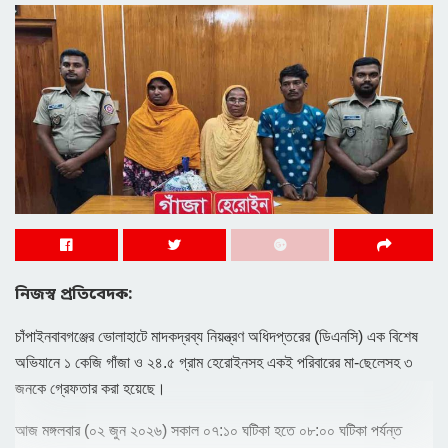
নিজস্ব প্রতিবেদক:
চাঁপাইনবাবগঞ্জের ভোলাহাটে মাদকদ্রব্য নিয়ন্ত্রণ অধিদপ্তরের (ডিএনসি) এক বিশেষ
অভিযানে ১ কেজি গাঁজা ও ২৪.৫ গ্রাম হেরোইনসহ একই পরিবারের মা-ছেলেসহ ৩
জনকে গ্রেফতার করা হয়েছে।​
আজ মঙ্গলবার (০২ জুন ২০২৬) সকাল ০৭:১০ ঘটিকা হতে ০৮:০০ ঘটিকা পর্যন্ত