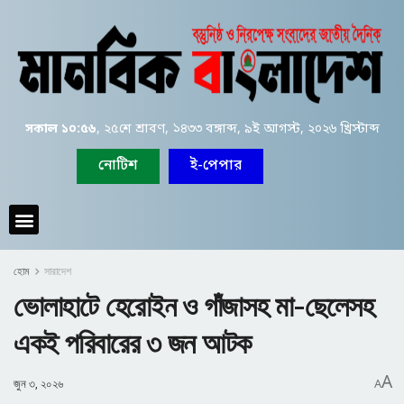
সকাল ১০:৫৬
, ২৫শে শ্রাবণ, ১৪৩৩ বঙ্গাব্দ, ৯ই আগস্ট, ২০২৬ খ্রিস্টাব্দ
নোটিশ
ই-পেপার
হোম
সারাদেশ
ভোলাহাটে হেরোইন ও গাঁজাসহ মা-ছেলেসহ
একই পরিবারের ৩ জন আটক
A
জুন ৩, ২০২৬
A