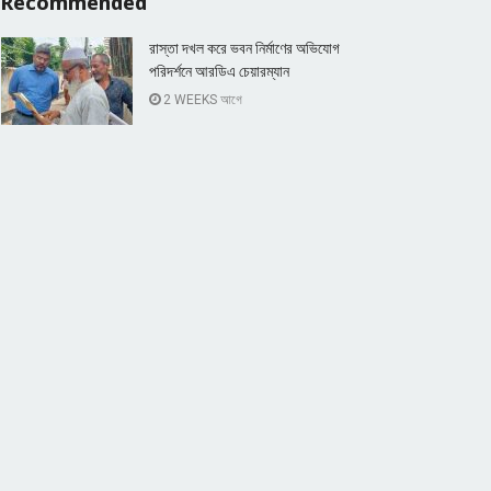
Recommended
রাস্তা দখল করে ভবন নির্মাণের অভিযোগ
পরিদর্শনে আরডিএ চেয়ারম্যান
2 WEEKS আগে
চাঁপাইনবাবগঞ্জে সীমান্তে ১৩ বাংলাদেশি পুশ-ইন,
বিজিবির হাতে আটক
12 MONTHS আগে
Popular News
Connect with us