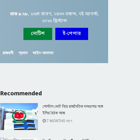
রাত ৯:২৮
, ২৩শে শ্রাবণ, ১৪৩৩ বঙ্গাব্দ, ৭ই আগস্ট,
২০২৬ খ্রিস্টাব্দ
নোটিশ
ই-পেপার
রাজধানী
প্রবাস
আইন-আদালত
Recommended
পোস্টাল ভোট নিয়ে রাজনৈতিক দলগুলোর সঙ্গে
ইসির বৈঠক আজ
7 MONTHS আগে