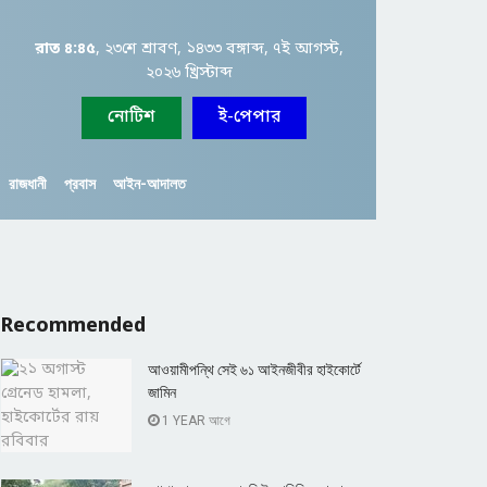
রাত ৪:৪৫
, ২৩শে শ্রাবণ, ১৪৩৩ বঙ্গাব্দ, ৭ই আগস্ট,
২০২৬ খ্রিস্টাব্দ
নোটিশ
ই-পেপার
রাজধানী
প্রবাস
আইন-আদালত
Recommended
আওয়ামীপন্থি সেই ৬১ আইনজীবীর হাইকোর্টে
জামিন
1 YEAR আগে