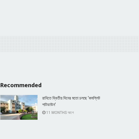
Recommended
রাবিতে দ্বিতীয় দিনের মতো চলছে ‘কমপ্লিট
শাটডাউন’
11 MONTHS আগে
কুড়িগ্রামে ৫২ পিস ইয়াবাসহ গ্রেফতার ১