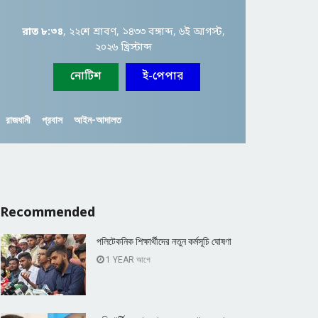
রাত ৮:৩৪
, ২২শে শ্রাবণ, ১৪৩৩ বঙ্গাব্দ, ৬ই আগস্ট,
২০২৬ খ্রিস্টাব্দ
নোটিশ
ই-পেপার
রাজধানী
প্রবাস
আইন-আদালত
Recommended
পলিটেকনিক শিক্ষার্থীদের নতুন কর্মসূচি ঘোষণা
1 YEAR আগে