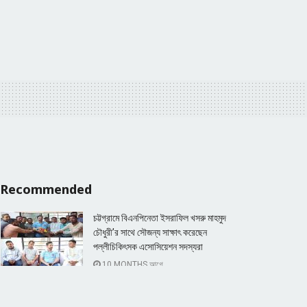
Recommended
চট্টগ্রামে বিএনপিনেতা ইসরাফিল খসরু মাহমুদ
চৌধুরী’র সাথে সৌজন্য সাক্ষাৎ করেছেন
পল্লীচিকিৎসক এসোসিয়েশন সদস্যরা
10 MONTHS আগে
চট্টগ্রামে চিরকুট লিখে র‍্যাব অফিসারের