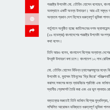
পররাষ্ট্র উপদেষ্টা মো. তৌহিদ হোসেন বলেছেন, বাংলাদে
অবস্থানে একটি অনন্য উদাহরণ। আর এই সমৃদ্ধ অভিজ্ঞ
অন্যতম প্রধান দেশ হিসেবে গুরুত্বপূর্ণ ভূমিকা প
পর্তুগালে অনুষ্ঠিত হচ্ছে জাতিসংঘের দশম অ্যালা
(২৬ নভেম্বর) বাংলাদেশের পররাষ্ট্র উপদেষ্টা অংশগ্র
কথা বলেন।
তিনি আরও বলেন, বাংলাদেশ বিশ্বের অন্যান্য দেশের 
উৎকৃষ্ট উদাহরণ বলা চলে। বাংলাদেশ ১২ লাখ রোহিঙ
মো. তৌহিদ হোসেন বিভিন্ন চ্যালেঞ্জসমূহের মধ্যে বি
উপদেষ্টা ড. মুহাম্মদ ইউনূসের ‘থ্রি জিরো’ পরিকল্পনাট
করাসহ সকলের জন্য ন্যায়বিচার প্রতিষ্ঠা এবং বর্তমান স
স্থানীয় প্রেক্ষাপট তৈরি করা এবং এর ভুল ব্যবহার র
বক্তব্যের শুরুতেই তিনি বর্তমান বিশ্বের যুদ্ধবিগ্
সম্মিলিত আয়োজন ভবিষ্যতে গুরুত্বপূর্ণ ভূমিকা