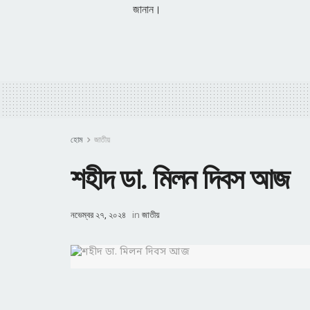
জানান।
হোম
জাতীয়
শহীদ ডা. মিলন দিবস আজ
নভেম্বর ২৭, ২০২৪
in
জাতীয়