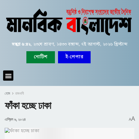
সন্ধ্যা ৬:৪২
, ২৩শে শ্রাবণ, ১৪৩৩ বঙ্গাব্দ, ৭ই আগস্ট, ২০২৬ খ্রিস্টাব্দ
নোটিশ
ই-পেপার
হোম
রাজধানী
ফাঁকা হচ্ছে ঢাকা
A
এপ্রিল ৬, ২০২৪
A