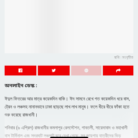
ছবি : সংগৃহীত
অনলাইন ডেস্ক :
ঈদুল ফিতরের আর মাত্র কয়েকদিন বাকি। ঈদ সামনে রেখে গত কয়েকদিন ধরে বাস,
ট্রেন ও লঞ্চসহ নানানভাবে ঢাকা ছাড়ছে লাখ লাখ মানুষ। ফলে ধীরে ধীরে ফাঁকা হতে
শুরু করেছে রাজধানী।
শনিবার (৬ এপ্রিল) রাজধানীর কমলাপুর রেলস্টেশন, গাবতলী, সায়েদাবাদ ও মহাখালী
বাস টার্মিনাল এবং সদরঘাট লঞ্চঘাট ঘুরে দেখা গেছে, সব জায়গায় যাত্রীদের ভিড়