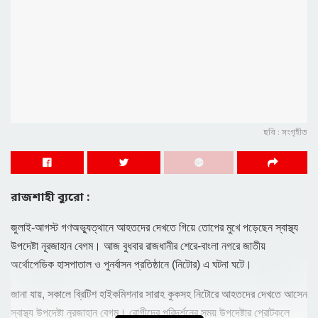
ছবি : সংগৃহীত
রাজশাহী ব্যুরো :
জুলাই-আগস্ট গণঅভ্যুত্থানে আহতদের দেখতে গিয়ে তোপের মুখে পড়েছেন স্বাস্থ্য
উপদেষ্টা নূরজাহান বেগম। আজ বুধবার রাজধানীর শেরে-বাংলা নগরে জাতীয়
অর্থোপেডিক হাসপাতাল ও পুনর্বাসন প্রতিষ্ঠানে (নিটোর) এ ঘটনা ঘটে।
জানা যায়, সকালে ব্রিটিশ হাইকমিশনার সারাহ কুকসহ নিটোরে আহতদের দেখতে আসেন
স্বাস্থ্য উপদেষ্টা নূরজাহান বেগম। রোগীদের পরিদর্শনের সময় উপদেষ্টার প্রোটকলে