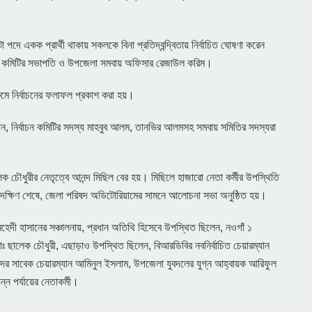
তিটা পদে একক প্রার্থী থাকায় সকলকে বিনা প্রতিদ্বন্দ্বিতায় নির্বাচিত ঘোষণা করেন
লনা কমিটির সভাপতি ও উপজেলা সমবায় অফিসার রেজাউল করিম।
ে নির্বাচনের ফলাফল প্রকাশ করা হয়।
হমান, নির্বাচন কমিটির সদস্য মাহবুব আলম, তানভির আলমসহ সমবায় সমিতির সদস্যরা
চৌধুরীর নেতৃত্বে আনন্দ মিছিল বের হয়। মিছিলে হাজারো নেতা কর্মীর উপস্থিতি
রদক্ষিণ শেষে, জেলা পরিষদ অডিটোরিয়ামের সামনে আলোচনা সভা অনুষ্ঠিত হয়।
েদী হাসানের সঞ্চালনায়, প্রধান অতিথি হিসেবে উপস্থিত ছিলেন, নওগাঁ ১
 ছালেক চৌধুরী, এছাড়াও উপস্থিত ছিলেন, বিআরডিবির নবনির্বাচিত চেয়ারম্যান
ষদের সাবেক চেয়ারম্যান আমিনুল ইসলাম, উপজেলা যুবদলের যুগ্ন আহ্বায়ক আরিফুল
ন পর্যায়ের নেতাকর্মী।