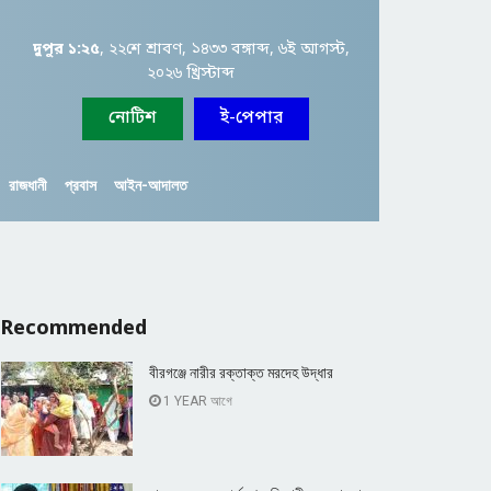
দুপুর ১:২৫
, ২২শে শ্রাবণ, ১৪৩৩ বঙ্গাব্দ, ৬ই আগস্ট,
২০২৬ খ্রিস্টাব্দ
নোটিশ
ই-পেপার
রাজধানী
প্রবাস
আইন-আদালত
Recommended
বীরগঞ্জে নারীর রক্তাক্ত মরদেহ উদ্ধার
1 YEAR আগে