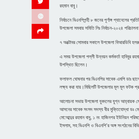
রহমান বাবু।
নির্বাচনে বিএনপিপন্হী ৮ জনের পূর্ণাঙ্গ প্যানেলের প্র
উপজেলা সমবায় সমিতি লিঃ নির্বাচন-২০২৪ পরিচা
৭ অক্টোবর সোমবার সকালে উপজেলা বিআরডিবি হলরুম
এ সময় উপজেলা পল্লী উন্নয়ন কর্মকর্তা হাবিবুর র
উপস্থিত ছিলেন।
ফলাফল ঘোষনার পর বিএনপির সাবেক এমপি ডাঃ ছালেক 
লক্ষ্য করা যায়।মিছিলটি উপজেলার মূল মূল ফটক প্
আলোচনা সভায় উপজেলা যুবদলের যুগ্ন আহ্বায়ক মেহ
আসনের সাবেক সংসদ সদস্য বীর মুক্তিযোদ্ধা ডঃ মোঃ
মো:আব্দুর রহমান বাবু, ১ নং হাজিনগর ইউনিয়ন পরি
ইসলাম, সহ বিএনপি ও বিএনপি’র অঙ্গ সংগঠনের বিভিন্