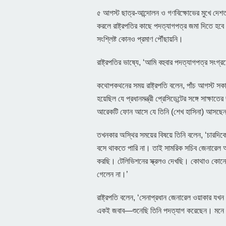
৫ আগস্ট ছাত্র-আন্দোলন ও গণবিক্ষোভের মুখে দেশত্য
করলে রাষ্ট্রপতির কাছে পদত্যাগপত্র জমা দিতে হবে।
সংশ্লিষ্ট কোনও প্রমাণ পৌঁছায়নি।
রাষ্ট্রপতির ভাষ্যে, ‘আমি বহুবার পদত্যাগপত্র সংগ্রহ
কথোপকথনের সময় রাষ্ট্রপতি বলেন, পাঁচ আগস্ট সকা
হয়েছিল যে প্রধানমন্ত্রী প্রেসিডেন্টের সঙ্গে সাক্ষ
আরেকটি ফোন আসে যে তিনি (শেখ হাসিনা) আসছে
তখনকার অস্থির সময়ের বিষয়ে তিনি বলেন, ‘চারদি
বসে থাকতে পারি না। তাই সামরিক সচিব জেনারে
করছি। টেলিভিশনের স্ক্রলও দেখছি। কোথাও কোনো 
গেলেন না।’
রাষ্ট্রপতি বলেন, ‘সেনাপ্রধান জেনারেল ওয়াকার যখন
একই জবাব—শুনেছি তিনি পদত্যাগ করেছেন। মনে হ