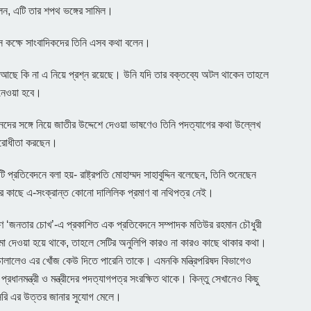
েন, এটি তার শপথ ভঙ্গের সামিল।
ফিস কক্ষে সাংবাদিকদের তিনি এসব কথা বলেন।
ে কি না এ নিয়ে প্রশ্ন রয়েছে। উনি যদি তার বক্তব্যে অটল থাকেন তাহলে
 নেওয়া হবে।
দের সঙ্গে নিয়ে জাতীর উদ্দেশে দেওয়া ভাষণেও তিনি পদত্যাগের কথা উল্লেখ
িরোধীতা করছেন।
রতিবেদনে বলা হয়- রাষ্ট্রপতি মোহাম্মদ সাহাবুদ্দিন বলেছেন, তিনি শুনেছেন
ু তার কাছে এ-সংক্রান্ত কোনো দালিলিক প্রমাণ বা নথিপত্র নেই।
রণ ‘জনতার চোখ’-এ প্রকাশিত এক প্রতিবেদনে সম্পাদক মতিউর রহমান চৌধুরী
 জমা দেওয়া হয়ে থাকে, তাহলে সেটির অনুলিপি কারও না কারও কাছে থাকার কথা।
ান চালালেও এর খোঁজ কেউ দিতে পারেনি তাকে। এমনকি মন্ত্রিপরিষদ বিভাগেও
্রধানমন্ত্রী ও মন্ত্রীদের পদত্যাগপত্র সংরক্ষিত থাকে। কিন্তু সেখানেও কিছু
রাসরি এর উত্তর জানার সুযোগ মেলে।