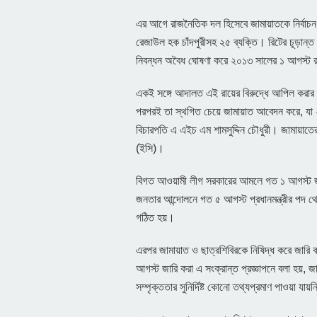
এর আগে রাজনৈতিক দল হিসেবে জামায়াতকে নির্বাচন 
রেজাউল হক চাঁদপুরীসহ ২৫ ব্যক্তি। রিটের চূড়ান্ত 
নিবন্ধন অবৈধ ঘোষণা করে ২০১৩ সালের ১ আগস্ট রায
একই সঙ্গে আদালত এই রায়ের বিরুদ্ধে আপিল করার 
পরপরই তা স্থগিত চেয়ে জামায়াত আবেদন করে, যা
বিচারপতি এ এইচ এম শামসুদ্দিন চৌধুরী। জামায়াতের
(ইসি)।
বিগত আওয়ামী লীগ সরকারের আমলে গত ১ আগস্ট জামায়
জনতার আন্দোলনে গত ৫ আগস্ট প্রধানমন্ত্রীর পদ থ
গঠিত হয়।
এরপর জামায়াত ও ছাত্রশিবিরকে নিষিদ্ধ করে জারি করা
আগস্ট জারি করা এ সংক্রান্ত প্রজ্ঞাপনে বলা হয়, জ
সম্পৃক্ততার সুনির্দিষ্ট কোনো তথ্যপ্রমাণ পাওয়া যায়