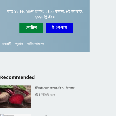
রাত ১২:৪৬
, ২৪শে শ্রাবণ, ১৪৩৩ বঙ্গাব্দ, ৮ই আগস্ট,
২০২৬ খ্রিস্টাব্দ
নোটিশ
ই-পেপার
রাজধানী
প্রবাস
আইন-আদালত
Recommended
বিটরুট খেলে পাবেন এই ১০ উপকার
1 YEAR আগে