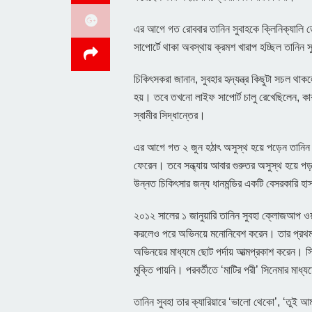
এর আগে গত রোববার তানিন সুবাহকে ক্লিনিক্যালি 
সাপোর্টে থাকা অবস্থায় ক্রমশ খারাপ হচ্ছিল তানিন স
চিকিৎসকরা জানান, সুবহার হৃদ্যন্ত্র কিছুটা সচল
হয়। তবে তখনো লাইফ সাপোর্ট চালু রেখেছিলেন, কারণ 
স্বামীর সিদ্ধান্তের।
এর আগে গত ২ জুন হঠাৎ অসুস্থ হয়ে পড়েন তানিন 
ফেরেন। তবে সন্ধ্যায় আবার গুরুতর অসুস্থ হয়ে 
উন্নত চিকিৎসার জন্য ধানমন্ডির একটি বেসরকারি হা
২০১২ সালের ১ জানুয়ারি তানিন সুবহা ক্লোজআপ ওয়া
করলেও পরে অভিনয়ে মনোনিবেশ করেন। তার প্রথম 
অভিনয়ের মাধ্যমে ছোট পর্দায় আত্মপ্রকাশ করেন। স
মুক্তি পায়নি। পরবর্তীতে ‘মাটির পরী’ সিনেমার মাধ্য
তানিন সুবহা তার ক্যারিয়ারে ‘ভালো থেকো’, ‘তুই আম