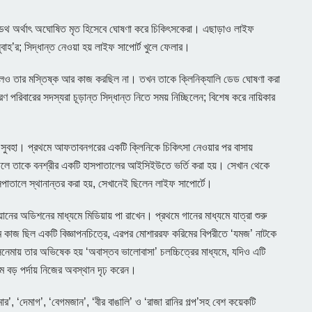
ডেথ অর্থাৎ অঘোষিত মৃত হিসেবে ঘোষণা করে চিকিৎসকেরা। এছাড়াও লাইফ
ুবাহ’র; সিদ্ধান্ত নেওয়া হয় লাইফ সাপোর্ট খুলে ফেলার।
 থাকলেও তার মস্তিষ্ক আর কাজ করছিল না। তখন তাকে ক্লিনিক্যালি ডেড ঘোষণা করা
পরিবারের সদস্যরা চূড়ান্ত সিদ্ধান্ত নিতে সময় নিচ্ছিলেন; বিশেষ করে নায়িকার
সুবহা। প্রথমে আফতাবনগরের একটি ক্লিনিকে চিকিৎসা নেওয়ার পর বাসায়
পড়লে তাকে বনশ্রীর একটি হাসপাতালের আইসিইউতে ভর্তি করা হয়। সেখান থেকে
সপাতালে স্থানান্তর করা হয়, সেখানেই ছিলেন লাইফ সাপোর্টে।
নের অডিশনের মাধ্যমে মিডিয়ায় পা রাখেন। প্রথমে গানের মাধ্যমে যাত্রা শুরু
কাজ ছিল একটি বিজ্ঞাপনচিত্রে, এরপর মোশাররফ করিমের বিপরীতে ‘যমজ’ নাটকে
িনেমায় তার অভিষেক হয় ‘অবাস্তব ভালোবাসা’ চলচ্চিত্রের মাধ্যমে, যদিও এটি
মে বড় পর্দায় নিজের অবস্থান দৃঢ় করেন।
ার’, ‘দেমাগ’, ‘বেগমজান’, ‘বীর বাঙালি’ ও ‘রাজা রানির গল্প’সহ বেশ কয়েকটি