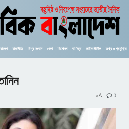
ারাদেশ
রাজনীতি
বিশ্ব সংবাদ
খেলা
বিনোদন
বাণিজ্য
লাইফস্টাইল
তথ্য ও প্রযুক্তি
তানিন
A
0
A