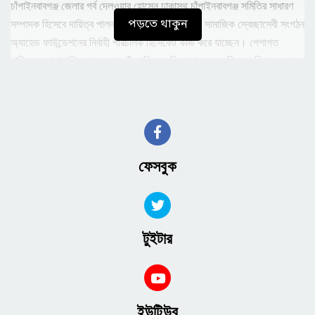
চাঁপাইনবাবগঞ্জ জেলার গর্ব দেলওয়ার হোসেন ঢাকাস্থ চাঁপাইনবাবগঞ্জ সমিতির সাধারণ
পড়তে থাকুন
সম্পাদক হিসেবে দায়িত্ব পালন করছেন। পাশাপাশি তিনি সামাজিক স্বেচ্ছাসেবী সংগঠন
অ্যাহেড ফাউন্ডেশনের নির্বাহী পরিচালক হিসেবেও কাজ করে যাচ্ছেন। পেশাগত
দায়িত্বের পাশাপাশি সমাজসেবায় তাঁর সক্রিয় ভূমিকা তাকে এনে দিয়েছে বিশেষ সম্মান
ও শ্রদ্ধা।
এলাকাবাসীর পক্ষ থেকে জানানো হয়েছে, দেলোয়ার ভাই শুধু আমাদের গর্ব নন, তিনি
পুরো দেশের গর্ব। আমরা দোয়া করি, আল্লাহ যেন তাকে সুস্থ রাখেন এবং তার উপর
অর্পিত দায়িত্ব সঠিকভাবে পালনের তৌফিক দেন।
ফেসবুক
নতুন দায়িত্ব নিয়ে প্রতিক্রিয়ায় অ্যাডভোকেট দেলওয়ার হোসেন বলেন, ধর্ম বিষয়ক
মন্ত্রণালয়ে প্যানেল আইনজীবী হিসেবে যোগদান করেছি। আমি চাঁপাইনবাবগঞ্জসহ
দেশের সর্বস্তরের মানুষের দোয়া প্রত্যাশা করি, যেন সততা ও নিষ্ঠার সঙ্গে আমার
দায়িত্ব পালন করতে পারি।
টুইটার
এমন একজন গুণী ব্যক্তির মাধ্যমে রাষ্ট্রের গুরুত্বপূর্ণ মন্ত্রণালয়ে আইনগত সহায়তা
নিশ্চিত হবে বলেই বিশ্বাস করছে তার শিবগঞ্জ উপজেলাবাসী ও শুভাকাঙ্ক্ষীরা।
ইউটিউব