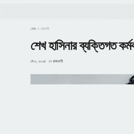
হোম
রাজধানী
শেখ হাসিনার ব্যক্তিগত কর্মক
মে ৮, ২০২৫
in
রাজধানী