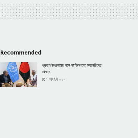
Recommended
প্রধান উপদেষ্টার সঙ্গে জাতিসংঘের মহাসচিবের
সাক্ষাৎ
1 YEAR আগে
জুলাই-আগস্ট গণহত্যার জবানবন্দি দিলেন সাবেক
আইজিপি মামুন
2 YEARS আগে