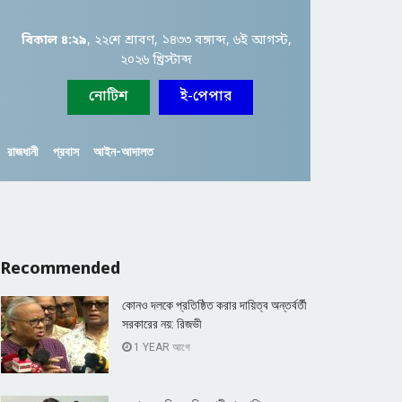
বিকাল ৪:২৯
, ২২শে শ্রাবণ, ১৪৩৩ বঙ্গাব্দ, ৬ই আগস্ট,
২০২৬ খ্রিস্টাব্দ
নোটিশ
ই-পেপার
রাজধানী
প্রবাস
আইন-আদালত
Recommended
কোনও দলকে প্রতিষ্ঠিত করার দায়িত্ব অন্তর্বর্তী
সরকারের নয়: রিজভী
1 YEAR আগে