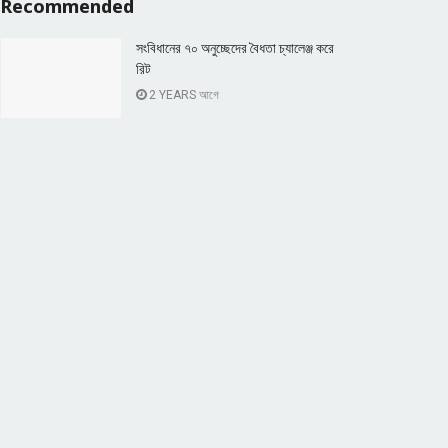
Recommended
সংবিধানের ৭০ অনুচ্ছেদের বৈধতা চ্যালেঞ্জ করে
রিট
2 YEARS আগে
পবিত্র ঈদুল আজহা উপলক্ষে সেনাপ্রধানের
শুভেচ্ছা
1 YEAR আগে
Popular News
Connect with us