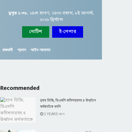
দুপুর ১:৩৮
, ২৪শে শ্রাবণ, ১৪৩৩ বঙ্গাব্দ, ৮ই আগস্ট,
২০২৬ খ্রিস্টাব্দ
নোটিশ
ই-পেপার
রাজধানী
প্রবাস
আইন-আদালত
Recommended
র‍্যাব ডিজি, ডিএমপি কমিশনারসহ ৪ ঊর্ধ্বতন
কর্মকর্তাকে বদলি
2 YEARS আগে