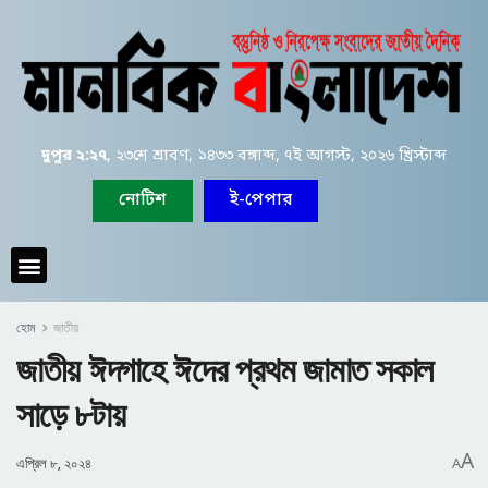
দুপুর ২:২৭
, ২৩শে শ্রাবণ, ১৪৩৩ বঙ্গাব্দ, ৭ই আগস্ট, ২০২৬ খ্রিস্টাব্দ
নোটিশ
ই-পেপার
হোম
জাতীয়
জাতীয় ঈদগাহে ঈদের প্রথম জামাত সকাল
সাড়ে ৮টায়
A
এপ্রিল ৮, ২০২৪
A