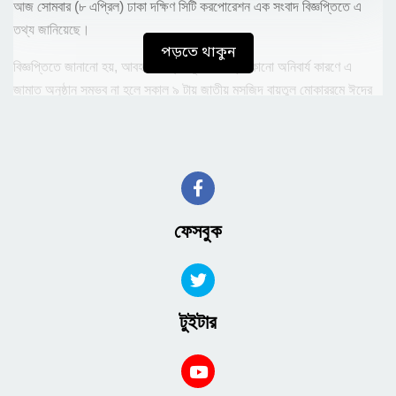
আজ সোমবার (৮ এপ্রিল) ঢাকা দক্ষিণ সিটি করপোরেশন এক সংবাদ বিজ্ঞপ্তিতে এ
তথ্য জানিয়েছে।
পড়তে থাকুন
বিজ্ঞপ্তিতে জানানো হয়, আবহাওয়া প্রতিকূল বা অন্য কোনো অনিবার্য কারণে এ
জামাত অনুষ্ঠান সম্ভব না হলে সকাল ৯ টায় জাতীয় মসজিদ বায়তুল মোকাররমে ঈদের
প্রধান জামাত অনুষ্ঠিত হবে। ২৫ হাজার ৪০০ বর্গমিটার আয়তনের মূল প্যান্ডেলে
একসাথে ৩৫ হাজার মুসল্লি ঈদের জামাত আদায় করবেন। এছাড়াও অনেক মুসল্লি
মূল প্যান্ডেলের বাইরে ঈদের জামাত আদায় করে থাকেন।
এবারের ঈদ জামাতে বায়তুল মোকাররম জাতীয় মসজিদের খতিব হাফেজ মাওলানা মুফতি
মোহাম্মদ রুহুল আমিন ইমাম এবং বায়তুল মোকাররম জাতীয় মসজিদের মুয়াজ্জিন ক্বারী
ফেসবুক
মুহাম্মদ হাবিবুর রহমান ক্বারী হিসেবে দায়িত্ব পালন করবেন।
আগামীকাল সকাল ১১ টায় ঈদ জামাত আয়োজনের সার্বিক প্রস্তুতি সরেজমিন পরিদর্শন
করবেন ঢাকা দক্ষিণ সিটি করপোরেশনের মেয়র ব্যারিস্টার শেখ ফজলে নূর তাপস।
টুইটার