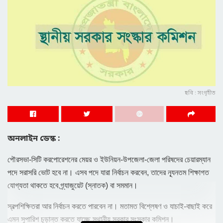
ছবি : সংগৃহীত
অনলাইন ডেস্ক :
পৌরসভা-সিটি করপোরেশনের মেয়র ও ইউনিয়ন-উপজেলা-জেলা পরিষদের চেয়ারম্যান
পদে সরাসরি ভোট হবে না। এসব পদে যারা নির্বাচন করবেন, তাদের ন্যূনতম শিক্ষাগত
যোগ্যতা থাকতে হবে গ্র্যাজুয়েট (স্নাতক) বা সমমান।
স্বল্পশিক্ষিতরা আর নির্বাচন করতে পারবেন না। মতামত বিশ্লেষণ ও যাচাই-বাছাই করে
এমন সুপারিশ চূড়ান্ত করতে যাচ্ছে স্থানীয় সরকার সংস্কার কমিশন।