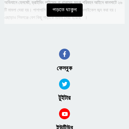
অভিযানে হেলমেট, ড্রাইভিং লাইসেন্স না থাকাসহ সড়ক পরিবহন আইনে কানসাটে ২৬
পড়তে থাকুন
টি মামলা দেয়া হয়। পাশাপাশি কাগজপত্র বিহীন ১ মোটরসাইকেল জব্দ করা হয়।
এছাড়াও শিবগঞ্জে বেশ কিছু গাড়ীকে মামলা দেয়া হয়েছে ।
সেনাবাহিনী ও ট্রাফিক পুলিশ জানায়, সড়কে যান চলাচল নিয়ন্ত্রণ ও ট্রাফিক
ব্যবস্থাপনা নিয়ন্ত্রণে এই যৌথ অভিযান পরিচালনা করা হয়। মামলা ও যানবহন জব্দ
করার পাশাপাশি অভিযানে সড়কে শৃঙ্খলা ও আইন-কানুন ফিরিয়ে আনা ও বৈধ গাড়ীর
কাগজপত্র সাথে রাখা এবং হেলমেট ব্যবহারে উৎসাহিত করা হয় পথচারীদের এবং
এইরকম অভিযান অব্যাহত থাকবে বলে জানান তারা।
ফেসবুক
টুইটার
ইউটিউব