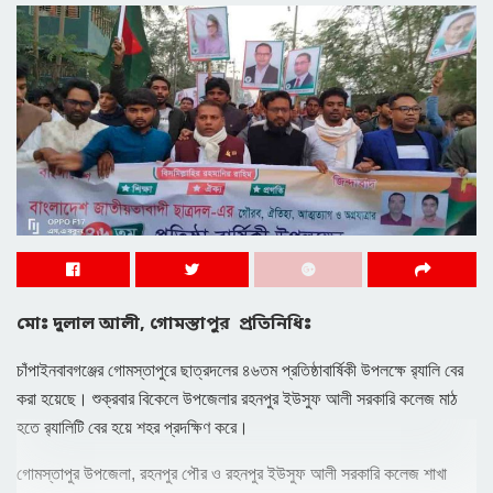
মোঃ দুলাল আলী, গোমস্তাপুর প্রতিনিধিঃ
চাঁপাইনবাবগঞ্জের গোমস্তাপুরে ছাত্রদলের ৪৬তম প্রতিষ্ঠাবার্ষিকী উপলক্ষে র‍্যালি বের
করা হয়েছে। শুক্রবার বিকেলে উপজেলার রহনপুর ইউসুফ আলী সরকারি কলেজ মাঠ
হতে র‍্যালিটি বের হয়ে শহর প্রদক্ষিণ করে।
গোমস্তাপুর উপজেলা, রহনপুর পৌর ও রহনপুর ইউসুফ আলী সরকারি কলেজ শাখা