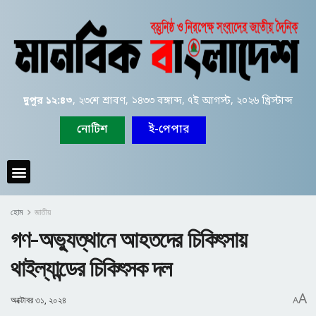
দুপুর ১২:৪৩
, ২৩শে শ্রাবণ, ১৪৩৩ বঙ্গাব্দ, ৭ই আগস্ট, ২০২৬ খ্রিস্টাব্দ
নোটিশ
ই-পেপার
হোম
জাতীয়
গণ-অভ্যুত্থানে আহতদের চিকিৎসায়
থাইল্যান্ডের চিকিৎসক দল
A
অক্টোবর ৩১, ২০২৪
A