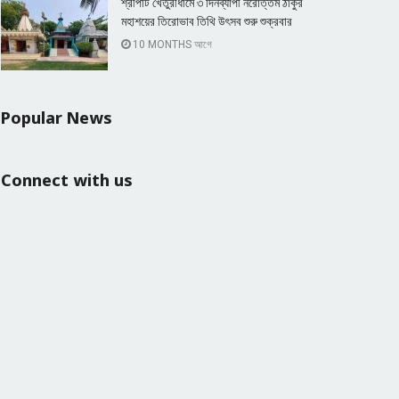
শ্রীপাট খেতুরীধামে ৩ দিনব্যাপী নরোত্তম ঠাকুর
মহাশয়ের তিরোভাব তিথি উৎসব শুরু শুক্রবার
10 MONTHS আগে
Popular News
Connect with us