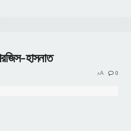
ধ সারজিস-হাসনাত
A
0
A