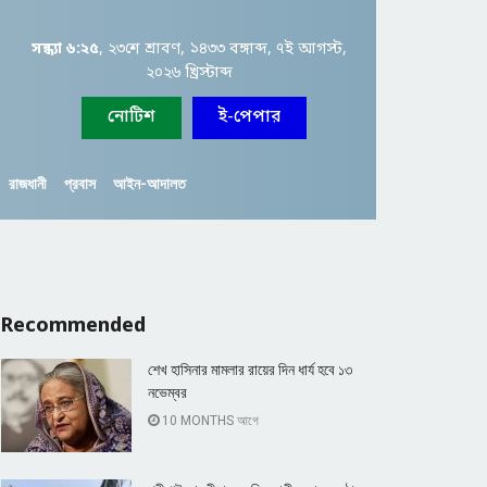
সন্ধ্যা ৬:২৫
, ২৩শে শ্রাবণ, ১৪৩৩ বঙ্গাব্দ, ৭ই আগস্ট,
২০২৬ খ্রিস্টাব্দ
নোটিশ
ই-পেপার
রাজধানী
প্রবাস
আইন-আদালত
Recommended
শেখ হাসিনার মামলার রায়ের দিন ধার্য হবে ১৩
নভেম্বর
10 MONTHS আগে