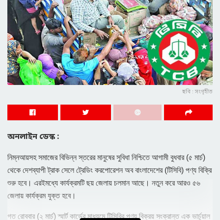
ছবি : সংগৃহীত
অনলাইন ডেস্ক :
নিম্নআয়সহ সমাজের বিভিন্ন স্তরের মানুষের সুবিধা নিশ্চিতে আগামী বুধবার (৫ মার্চ)
থেকে দেশব্যাপী ট্রাক সেলে ট্রেডিং করপোরেশন অব বাংলাদেশের (টিসিবি) পণ্য বিক্রি
শুরু হবে। এরইমধ্যে কার্যক্রমটি ছয় জেলায় চলমান আছে। নতুন করে আরও ৫৬
জেলায় কার্যক্রম যুক্ত হবে।
গত রোববার (২ মার্চ) স্মার্ট কার্ডের মাধ্যমে টিসিবির পণ্য বিক্রয় সংক্রান্ত এক ভার্চুয়াল