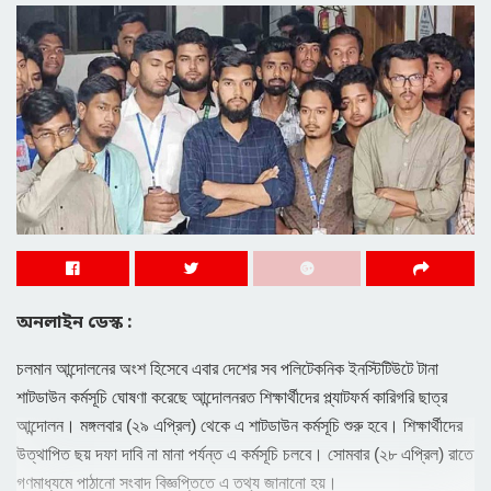
অনলাইন ডেস্ক :
চলমান আন্দোলনের অংশ হিসেবে এবার দেশের সব পলিটেকনিক ইনস্টিটিউটে টানা
শাটডাউন কর্মসূচি ঘোষণা করেছে আন্দোলনরত শিক্ষার্থীদের প্ল্যাটফর্ম কারিগরি ছাত্র
আন্দোলন। মঙ্গলবার (২৯ এপ্রিল) থেকে এ শাটডাউন কর্মসূচি শুরু হবে। শিক্ষার্থীদের
উত্থাপিত ছয় দফা দাবি না মানা পর্যন্ত এ কর্মসূচি চলবে। সোমবার (২৮ এপ্রিল) রাতে
গণমাধ্যমে পাঠানো সংবাদ বিজ্ঞপ্তিতে এ তথ্য জানানো হয়।