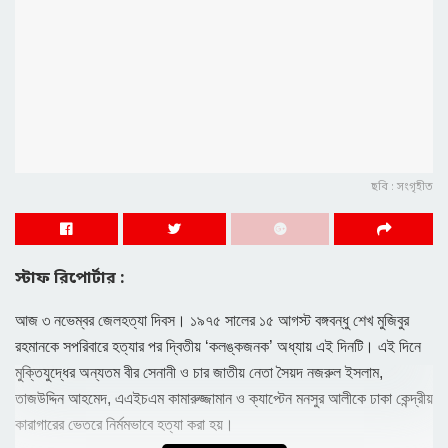
ছবি : সংগৃহীত
স্টাফ রিপোর্টার :
আজ ৩ নভেম্বর জেলহত্যা দিবস। ১৯৭৫ সালের ১৫ আগস্ট বঙ্গবন্ধু শেখ মুজিবুর
রহমানকে সপরিবারে হত্যার পর দ্বিতীয় ‘কলঙ্কজনক’ অধ্যায় এই দিনটি। এই দিনে
মুক্তিযুদ্ধের অন্যতম বীর সেনানী ও চার জাতীয় নেতা সৈয়দ নজরুল ইসলাম,
তাজউদ্দিন আহমেদ, এএইচএম কামারুজ্জামান ও ক্যাপ্টেন মনসুর আলীকে ঢাকা কেন্দ্রীয়
কারাগারের ভেতরে নির্মমভাবে হত্যা করা হয়।