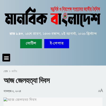
রাত ১:৪৩
, ২৪শে শ্রাবণ, ১৪৩৩ বঙ্গাব্দ, ৮ই আগস্ট, ২০২৬ খ্রিস্টাব্দ
নোটিশ
ই-পেপার
হোম
জাতীয়
আজ জেলহত্যা দিবস
A
নভেম্বর ৩, ২০২৪
A